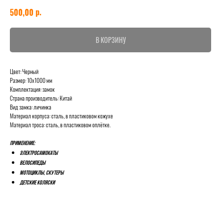
р.
500,00
В КОРЗИНУ
Цвет: Черный
Размер: 10х1000 мм
Комплектация: замок
Страна производитель: Китай
Вид замка: личинка
Материал корпуса: сталь, в пластиковом кожухе
Материал троса: сталь, в пластиковом оплётке.
Применение:
электросамокаты
велосипеды
мотоциклы, скутеры
детские коляски