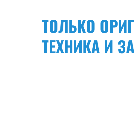
ТОЛЬКО ОРИ
ТЕХНИКА И З
Мы настоятельно рекомендуем избега
подделок. Совершая подобные покупки 
собственной безопасности и сроках сл
Чтобы быть уверенным в покупке, получите б