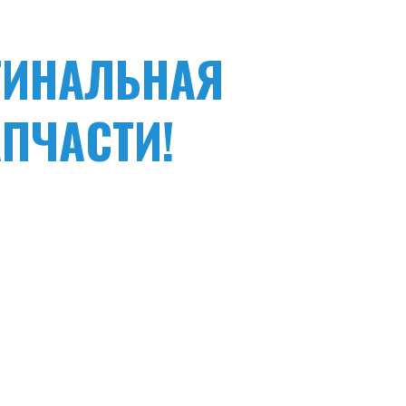
ГИНАЛЬНАЯ
АПЧАСТИ!
ть приобретения дешевых
вы экономите, прежде всего, на
ужбы приобретаемой техники.
есплатную консультацию наших специалистов