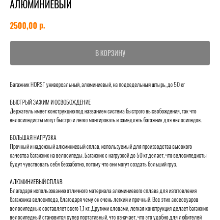
АЛЮМИНИЕВЫЙ
р.
2500,00
В КОРЗИНУ
Багажник HORST универсальный, алюминиевый, на подседельный штырь, до 50 кг
БЫСТРЫЙ ЗАЖИМ И ОСВОБОЖДЕНИЕ
Держатель имеет конструкцию под названием система быстрого высвобождения, так что
велосипедисты могут быстро и легко монтировать и замедлять багажник для велосипедов.
БОЛЬШАЯ НАГРУЗКА
Прочный и надежный алюминиевый сплав, используемый для производства высокого
качества багажник на велосипеды. Багажник с нагрузкой до 50 кг делает, что велосипедисты
будут чувствовать себя беззаботно, потому что они могут создать больший груз.
АЛЮМИНИЕВЫЙ СПЛАВ
Благодаря использованию отличного материала алюминиевого сплава для изготовления
багажника велосипеда, благодаря чему он очень легкий и прочный. Вес этих аксессуаров
велосипедных составляет всего 1,1 кг. Другими словами, легкая конструкция делает багажник
велосипедный становится супер портативный, что означает, что это удобно для любителей