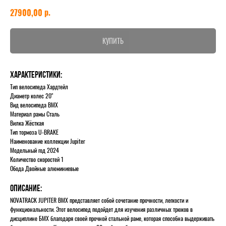
р.
27900,00
КУПИТЬ
Характеристики:
Тип велосипеда Хардтейл
Диаметр колес 20"
Вид велосипеда BMX
Материал рамы Сталь
Вилка Жёсткая
Тип тормоза U-BRAKE
Наименование коллекции Jupiter
Модельный год 2024
Количество скоростей 1
Обода Двойные алюминиевые
Описание:
NOVATRACK JUPITER BMX представляет собой сочетание прочности, легкости и
функциональности. Этот велосипед подойдет для изучения различных трюков в
дисциплине БМХ благодаря своей прочной стальной раме, которая способна выдерживать