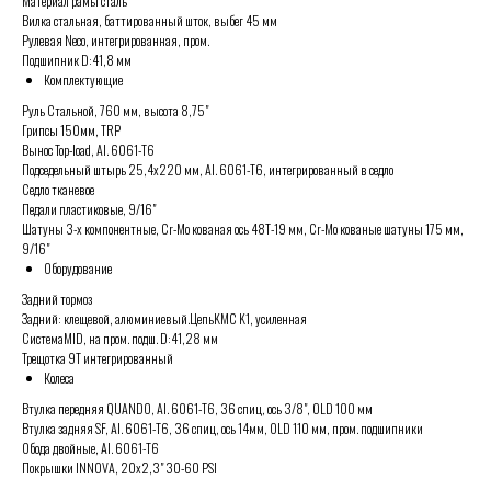
Материал рамы сталь
Вилка стальная, баттированный шток, выбег 45 мм
Рулевая Neco, интегрированная, пром.
Подшипник D:41,8 мм
Комплектующие
Руль Стальной, 760 мм, высота 8,75"
Грипсы 150мм, TRP
Вынос Top-load, Al. 6061-T6
Подседельный штырь 25,4х220 мм, Al. 6061-T6, интегрированный в седло
Седло тканевое
Педали пластиковые, 9/16"
Шатуны 3-х компонентные, Cr-Mo кованая ось 48T-19 мм, Cr-Mo кованые шатуны 175 мм,
9/16"
Оборудование
Задний тормоз
Задний: клещевой, алюминиевый.ЦепьKMC K1, усиленная
СистемаMID, на пром. подш. D:41,28 мм
Трещотка 9T интегрированный
Колеса
Втулка передняя QUANDO, Al. 6061-T6, 36 спиц, ось 3/8", OLD 100 мм
Втулка задняя SF, Al. 6061-T6, 36 спиц, ось 14мм, OLD 110 мм, пром. подшипники
Обода двойные, Al. 6061-T6
Покрышки INNOVA, 20x2,3" 30-60 PSI