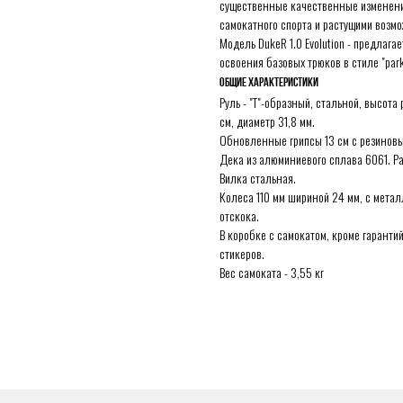
существенные качественные изменения
самокатного спорта и растущими возм
Модель DukeR 1.0 Evolution - предлага
освоения базовых трюков в стиле "park
Общие характеристики
Руль - "T"-образный, стальной, высота 
см, диаметр 31,8 мм.
Обновленные грипсы 13 см с резиновы
Дека из алюминиевого сплава 6061. Раз
Вилка стальная.
Колеса 110 мм шириной 24 мм, с мета
отскока.
В коробке с самокатом, кроме гарант
стикеров.
Вес самоката - 3,55 кг