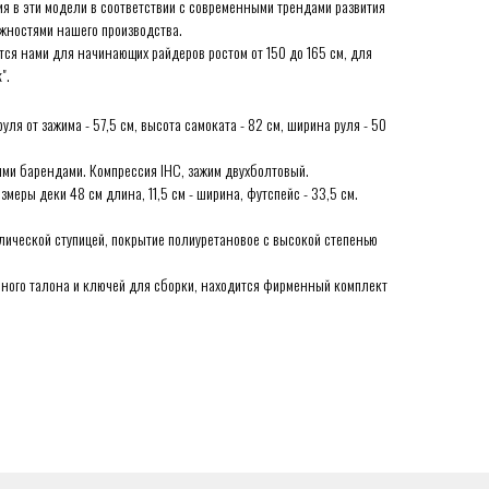
 в эти модели в соответствии с современными трендами развития
ожностями нашего производства.
ется нами для начинающих райдеров ростом от 150 до 165 см, для
".
руля от зажима - 57,5 см, высота самоката - 82 см, ширина руля - 50
ми барендами. Компрессия IHC, зажим двухболтовый.
меры деки 48 см длина, 11,5 см - ширина, футспейс - 33,5 см.
ллической ступицей, покрытие полиуретановое с высокой степенью
ийного талона и ключей для сборки, находится фирменный комплект