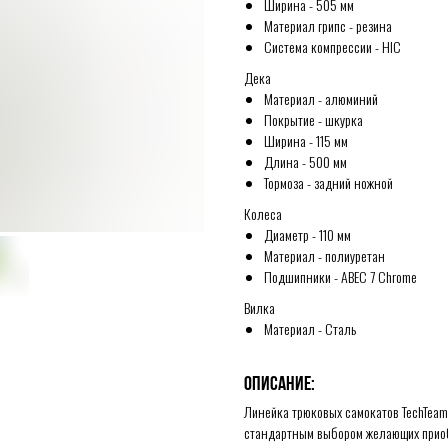
Ширина - 505 мм
Материал грипс - резина
Система компрессии - HIC
Дека
Материал - алюминий
Покрытие - шкурка
Ширина - 115 мм
Длина - 500 мм
Тормоза - задний ножной
Колеса
Диаметр - 110 мм
Материал - полиуретан
Подшипники - ABEC 7 Chrome
Вилка
Материал - Сталь
Описание:
Линейка трюковых самокатов TechTeam
стандартным выбором желающих приобщ