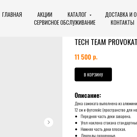
ГЛАВНАЯ
АКЦИИ
КАТАЛОГ
ДОСТАВКА И 
СЕРВИСНОЕ ОБСЛУЖИВАНИЕ
КОНТАКТЫ
TECH TEAM PROVOKA
р.
11 500
В КОРЗИНУ
Описание:
Дека самоката выполнена из алюминие
12 см и футспейс (пространство для ног
Передняя часть деки заварена.
Угол наклона стакана стандартный
Нижняя часть деки плоская.
Декенды скошенные.