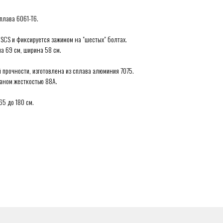
сплава 6061-T6.
SCS и фиксируется зажимом на "шестых" болтах.
ма 69 см, ширина 58 см.
прочности, изготовлена из сплава алюминия 7075.
таном жесткостью 88А.
65 до 180 см.