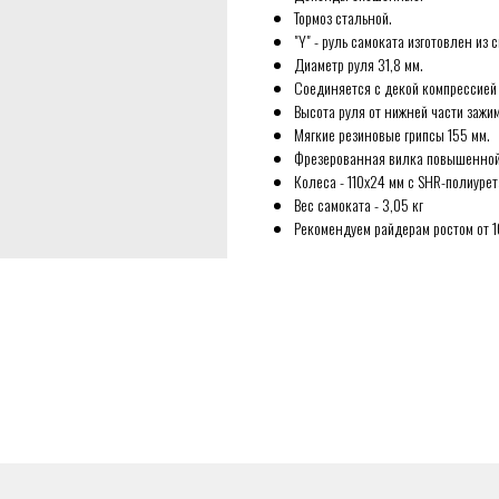
Тормоз стальной.
"Y" - руль самоката изготовлен из 
Диаметр руля 31,8 мм.
Соединяется с декой компрессией 
Высота руля от нижней части зажи
Мягкие резиновые грипсы 155 мм.
Фрезерованная вилка повышенной 
Колеса - 110х24 мм с SHR-полиуре
Вес самоката - 3,05 кг
Рекомендуем райдерам ростом от 1