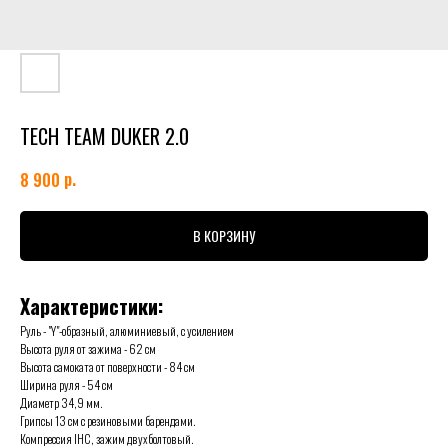
TECH TEAM DUKER 2.0
р.
8 900
В КОРЗИНУ
Характеристики:
Руль - "Y"-образный, алюминиевый, с усилением
Высота руля от зажима - 62 см
Высота самоката от поверхности - 84 см
Ширина руля - 54 см
Диаметр 34,9 мм.
Грипсы 13 см с резиновыми барендами.
Компрессия IHC, зажим двухболтовый.