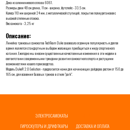
Дека из алюминиевого сплава 6061.
Размеры деки 48 см длина, 11 см - ширина, футспейс - 33,5 см.
Колеса 110 мм шириной 24 мм, с металлической ступицей, покрытие полиуретановое с
высокой степенью отскока.
Вес самоката - 3,25 кг
Описание:
Линейка трюковых самокатов TechTeam Duke завоевала огромную популярность и долгое
время является стандартным выбором желающих приобщиться к миру спортивного
катания. Ежегодно мы вносим существенные качественные изменения в эти модели в
соответствии с современными трендами развития самокатного спорта и растущими
возможностями нашего производства.
Модель DukeR 2.0 Evolution - предлагается нами для начинающих райдеров ростом от 150 до
165 см, для освоения базовых трюков в стиле "park".
ЭЛЕКТРОСАМОКАТЫ
ГЛАВНАЯ
ГИРОСКУТЕРЫ И ДРИФТКАРЫ
ДОСТАВКА И ОПЛАТА