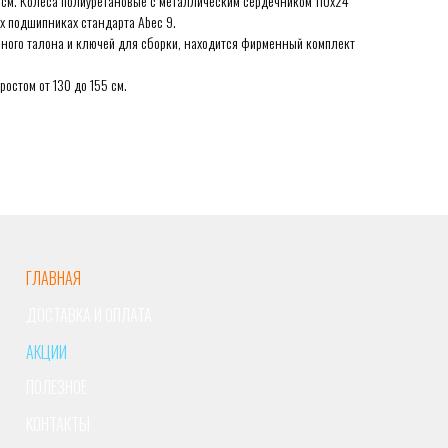
7 см. Колеса полиуретановые с металлическим сердечником 110х24
 подшипниках стандарта Abec 9.
ийного талона и ключей для сборки, находится фирменный комплект
остом от 130 до 155 см.
ГЛАВНАЯ
ДОСТАВКА И ОПЛАТА
АКЦИИ
ПОЛЕЗНОЕ
КОНТАКТЫ