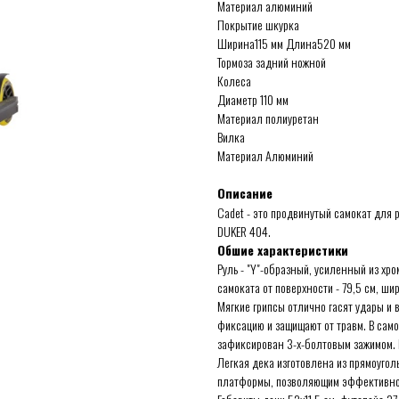
Материал алюминий
Покрытие шкурка
Ширина115 мм Длина520 мм
Тормоза задний ножной
Колеса
Диаметр 110 мм
Материал полиуретан
Вилка
Материал Алюминий
Описание
Cadet - это продвинутый самокат для 
DUKER 404.
Обшие характеристики
Руль - "Y"-образный, усиленный из хро
самоката от поверхности - 79,5 см, ши
Мягкие грипсы отлично гасят удары и
фиксацию и защищают от травм. В само
зафиксирован 3-х-болтовым зажимом. 
Легкая дека изготовлена из прямоугол
платформы, позволяющим эффективно л