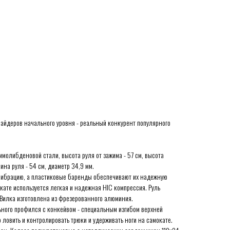
райдеров начального уровня - реальный конкурент популярного
ммолибденовой стали, высота руля от зажима - 57 см, высота
рина руля - 54 см, диаметр 34,9 мм.
 вибрацию, а пластиковые баренды обеспечивают их надежную
кате используется легкая и надежная HIC компрессия. Руль
Вилка изготовлена из фрезерованного алюминия.
ьного профился с конкейвом - специальным изгибом верхней
овить и контролировать трюки и удерживать ноги на самокате.