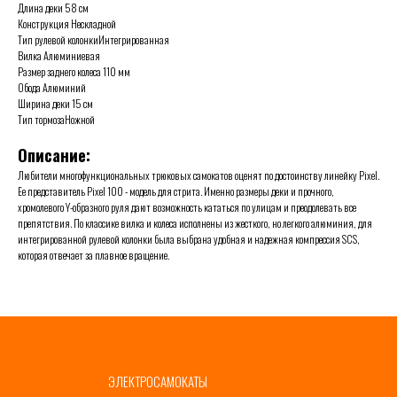
Длина деки 58 см
Конструкция Нескладной
Тип рулевой колонкиИнтегрированная
Вилка Алюминиевая
Размер заднего колеса 110 мм
Обода Алюминий
Ширина деки 15 см
Тип тормозаНожной
Описание:
Любители многофункциональных трюковых самокатов оценят по достоинству линейку Pixel.
Ее представитель Pixel 100 - модель для стрита. Именно размеры деки и прочного,
хромолевого Y-образного руля дают возможность кататься по улицам и преодолевать все
препятствия. По классике вилка и колеса исполнены из жесткого, но легкого алюминия, для
интегрированной рулевой колонки была выбрана удобная и надежная компрессия SCS,
которая отвечает за плавное вращение.
ЭЛЕКТРОСАМОКАТЫ
ГЛАВНАЯ