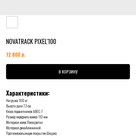
NOVATRACK PIXEL'100
р.
12 800
В КОРЗИНУ
Характеристики:
Нагрузка 100 кг
Высота руля 73 см
Класс подшипников ABEC-7
Размер переднего колеса 110 мм
Материал колес Полиуретан
Материал декиАлюминий
Противоскользящее покрытие Шкурка