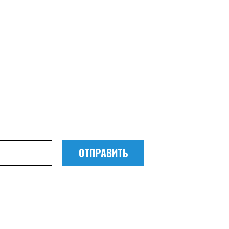
бретения дешевых
омите, прежде всего, на
иобретаемой техники.
ую консультацию наших специалистов
ОТПРАВИТЬ