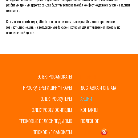
разбитых дачных дорогах райдер будет чувствовать себя комфортно даже с грузом на задней
площадке.
Как и все велогибриды, Minako оснащен велокомпьютером. Для этого трицикла его
совместили с мощным светодиодным фонарем, который делает уверенной поездку по
неосвещенной дороге.
ЭЛЕКТРОСАМОКАТЫ
ГЛАВНАЯ
ГИРОСКУТЕРЫ И ДРИФТКАРЫ
ДОСТАВКА И ОПЛАТА
ЭЛЕКТРОСКУТЕРЫ
АКЦИИ
ЭЛЕКТРОВЕЛОСИПЕДЫ
КОНТАКТЫ
ТРЮКОВЫЕ ВЕЛОСИПЕДЫ BMX
ПОЛЕЗНОЕ
ТРЮКОВЫЕ САМОКАТЫ
УЦЕНКА