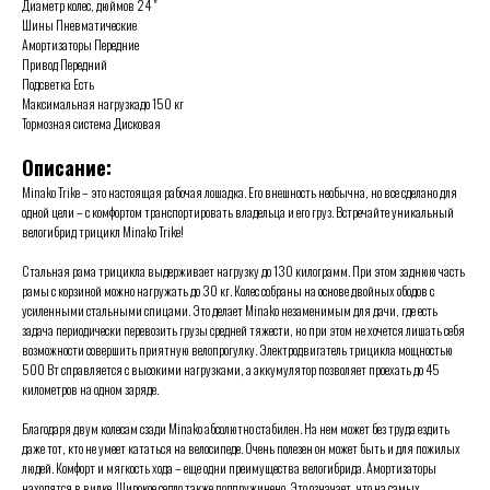
Диаметр колес, дюймов 24 "
Шины Пневматические
Амортизаторы Передние
Привод Передний
Подсветка Есть
Максимальная нагрузкадо 150 кг
Тормозная система Дисковая
Описание:
Minako Trike – это настоящая рабочая лошадка. Его внешность необычна, но все сделано для
одной цели – с комфортом транспортировать владельца и его груз. Встречайте уникальный
велогибрид трицикл Minako Trike!
Стальная рама трицикла выдерживает нагрузку до 130 килограмм. При этом заднюю часть
рамы с корзиной можно нагружать до 30 кг. Колес собраны на основе двойных ободов с
усиленными стальными спицами. Это делает Minako незаменимым для дачи, где есть
задача периодически перевозить грузы средней тяжести, но при этом не хочется лишать себя
возможности совершить приятную велопрогулку. Электродвигатель трицикла мощностью
500 Вт справляется с высокими нагрузками, а аккумулятор позволяет проехать до 45
километров на одном заряде.
Благодаря двум колесам сзади Minako абсолютно стабилен. На нем может без труда ездить
даже тот, кто не умеет кататься на велосипеде. Очень полезен он может быть и для пожилых
людей. Комфорт и мягкость хода – еще одни преимущества велогибрида. Амортизаторы
находятся в вилке. Широкое седло также подпружинено. Это означает, что на самых