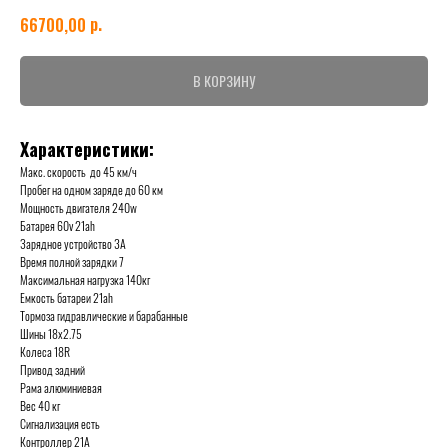
р.
66700,00
В КОРЗИНУ
Характеристики:
Макс. скорость до 45 км/ч
Пробег на одном заряде до 60 км
Мощность двигателя 240w
Батарея 60v 21ah
Зарядное устройство 3А
Время полной зарядки 7
Максимальная нагрузка 140кг
Емкость батареи 21ah
Тормоза гидравлические и барабанные
Шины 18х2.75
Колеса 18R
Привод задний
Рама алюминиевая
Вес 40 кг
Сигнализация есть
Контроллер 21А