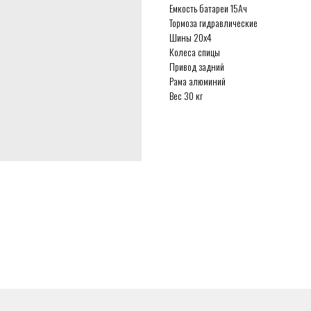
Емкость батареи 15Ач
Тормоза гидравлические
Шины 20х4
Колеса спицы
Привод задний
Рама алюминий
Вес 30 кг