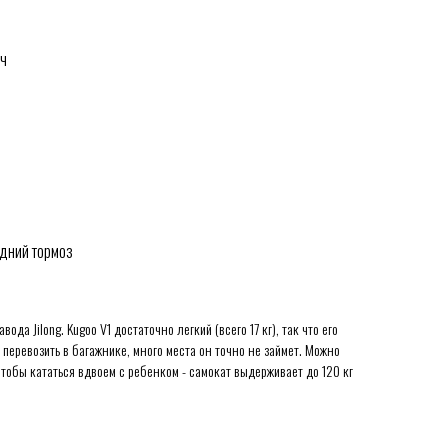
/ч
адний тормоз
да Jilong. Kugoo V1 достаточно легкий (всего 17 кг), так что его
 перевозить в багажнике, много места он точно не займет. Можно
тобы кататься вдвоем с ребенком - самокат выдерживает до 120 кг