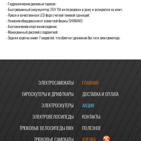
- Гидравлические дисковые тормоза;
- Быстросъемный аккумулятор 36V 11A интегрирован в раму и запирается на ключ;
- Яркая и качественная LED фара с четкой теневой границей;
- Навесное оборудование от известной фирмы SHIMANO;
- Анатомическое спортивное сидение;
- Монохромный дисплей с подсветкой;
- Задняя каретка имеет 7 скоростей, что облегчит движение без тяги электромотора.
ЭЛЕКТРОСАМОКАТЫ
ГЛАВНАЯ
ГИРОСКУТЕРЫ И ДРИФТКАРЫ
ДОСТАВКА И ОПЛАТА
ЭЛЕКТРОСКУТЕРЫ
АКЦИИ
ЭЛЕКТРОВЕЛОСИПЕДЫ
КОНТАКТЫ
ТРЮКОВЫЕ ВЕЛОСИПЕДЫ BMX
ПОЛЕЗНОЕ
ТРЮКОВЫЕ САМОКАТЫ
УЦЕНКА