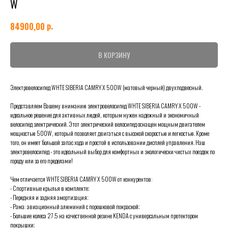
W
р.
84900,00
В КОРЗИНУ
Электровелосипед WHTE SIBERIA CAMRY X 500W (матовый черный) двухподвесный.
Представляем Вашему вниманию электровелосипед WHTE SIBERIA CAMRY X 500W -
идеальное решение для активных людей, которым нужен надежный и экономичный
велосипед электрический. Этот электрический велосипед оснащен мощным двигателем
мощностью 500W, который позволяет двигаться с высокой скоростью и легкостью. Кроме
того, он имеет большой запас хода и простой в использовании дисплей управления. Наш
электровелосипед - это идеальный выбор для комфортных и экологически чистых поездок по
городу или за его пределами!
Чем отличается WHTE SIBERIA CAMRY X 500W от конкурентов:
- Спортивные крылья в комплекте;
- Передняя и задняя амортизация;
- Рама: авиационный алюминий с порошковой покраской;
- Большие колеса 27.5 на качественной резине KENDA с универсальным протектором
покрышки;