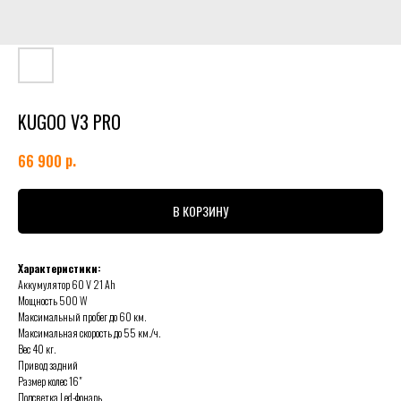
KUGOO V3 PRO
р.
66 900
В КОРЗИНУ
Характеристики:
Аккумулятор 60 V 21 Аh
Мощность 500 W
Максимальный пробег до 60 км.
Максимальная скорость до 55 км./ч.
Вес 40 кг.
Привод задний
Размер колес 16"
Подсветка Led-фонарь