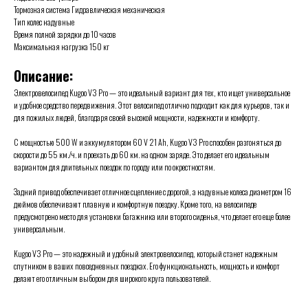
Тормозная система Гидравлическая механическая
Тип колес надувные
Время полной зарядки до 10 часов
Максимальная нагрузка 150 кг
Описание:
Электровелосипед Kugoo V3 Pro — это идеальный вариант для тех, кто ищет универсальное
и удобное средство передвижения. Этот велосипед отлично подходит как для курьеров, так и
для пожилых людей, благодаря своей высокой мощности, надежности и комфорту.
С мощностью 500 W и аккумулятором 60 V 21 Ah, Kugoo V3 Pro способен разгоняться до
скорости до 55 км./ч. и проехать до 60 км. на одном заряде. Это делает его идеальным
вариантом для длительных поездок по городу или по окрестностям.
Задний привод обеспечивает отличное сцепление с дорогой, а надувные колеса диаметром 16
дюймов обеспечивают плавную и комфортную поездку. Кроме того, на велосипеде
предусмотрено место для установки багажника или второго сиденья, что делает его еще более
универсальным.
Kugoo V3 Pro — это надежный и удобный электровелосипед, который станет надежным
спутником в ваших повседневных поездках. Его функциональность, мощность и комфорт
делают его отличным выбором для широкого круга пользователей.