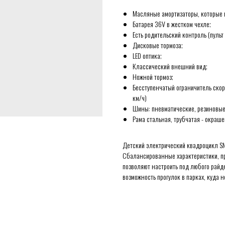
Масляные амортизаторы, которые м
Батарея 36V в жестком чехле;
Есть родительский контроль (пульт
Дисковые тормоза;
LED оптика;
Классический внешний вид;
Ножной тормоз;
Бесступенчатый ограничитель скорос
км/ч)
Шины: пневматические, резиновые,
Рама стальная, трубчатая - окраш
Детский электрический квадроцикл SN
Сбалансированные характеристики, пр
позволяют настроить под любого райд
возможность прогулок в парках, куда н