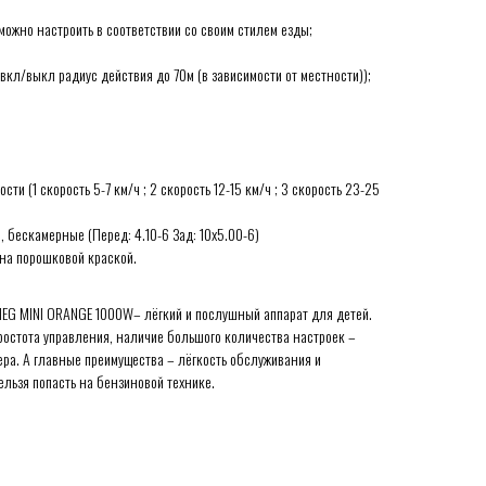
ожно настроить в соответствии со своим стилем езды;
 вкл/выкл радиус действия до 70м (в зависимости от местности));
ти (1 скорость 5-7 км/ч ; 2 скорость 12-15 км/ч ; 3 скорость 23-25
 бескамерные (Перед: 4.10-6 Зад: 10х5.00-6)
ена порошковой краской.
EG MINI ORANGE 1000W– лёгкий и послушный аппарат для детей.
остота управления, наличие большого количества настроек –
ера. А главные преимущества – лёгкость обслуживания и
ельзя попасть на бензиновой технике.