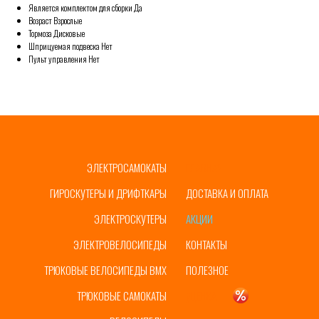
Является комплектом для сборки Да
Возраст Взрослые
Тормоза Дисковые
Шприцуемая подвеска Нет
Пульт управления Нет
ЭЛЕКТРОСАМОКАТЫ
ГЛАВНАЯ
ГИРОСКУТЕРЫ И ДРИФТКАРЫ
ДОСТАВКА И ОПЛАТА
ЭЛЕКТРОСКУТЕРЫ
АКЦИИ
ЭЛЕКТРОВЕЛОСИПЕДЫ
КОНТАКТЫ
ТРЮКОВЫЕ ВЕЛОСИПЕДЫ BMX
ПОЛЕЗНОЕ
ТРЮКОВЫЕ САМОКАТЫ
УЦЕНКА