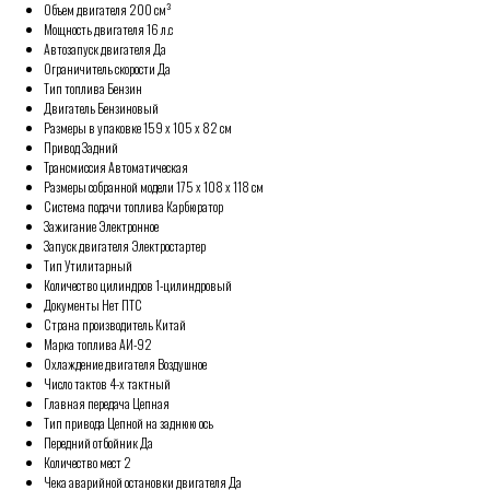
Объем двигателя 200 см³
Мощность двигателя 16 л.c
Автозапуск двигателя Да
Ограничитель скорости Да
Тип топлива Бензин
Двигатель Бензиновый
Размеры в упаковке 159 х 105 х 82 см
Привод Задний
Трансмиссия Автоматическая
Размеры собранной модели 175 х 108 х 118 см
Система подачи топлива Карбюратор
Зажигание Электронное
Запуск двигателя Электростартер
Тип Утилитарный
Количество цилиндров 1-цилиндровый
Документы Нет ПТС
Страна производитель Китай
Марка топлива АИ-92
Охлаждение двигателя Воздушное
Число тактов 4-х тактный
Главная передача Цепная
Тип привода Цепной на заднюю ось
Передний отбойник Да
Количество мест 2
Чека аварийной остановки двигателя Да