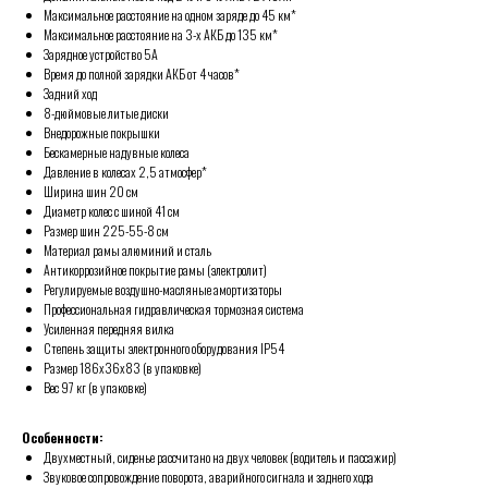
Максимальное расстояние на одном заряде до 45 км*
Максимальное расстояние на 3-х АКБ до 135 км*
Зарядное устройство 5A
Время до полной зарядки АКБ от 4 часов*
Задний ход
8-дюймовые литые диски
Внедорожные покрышки
Бескамерные надувные колеса
Давление в колесах 2,5 атмосфер*
Ширина шин 20 см
Диаметр колес с шиной 41 см
Размер шин 225-55-8 см
Материал рамы алюминий и сталь
Антикоррозийное покрытие рамы (электролит)
Регулируемые воздушно-масляные амортизаторы
Профессиональная гидравлическая тормозная система
Усиленная передняя вилка
Степень защиты электронного оборудования IP54
Размер 186х36х83 (в упаковке)
Вес 97 кг (в упаковке)
Особенности:
Двухместный, сиденье рассчитано на двух человек (водитель и пассажир)
Звуковое сопровождение поворота, аварийного сигнала и заднего хода