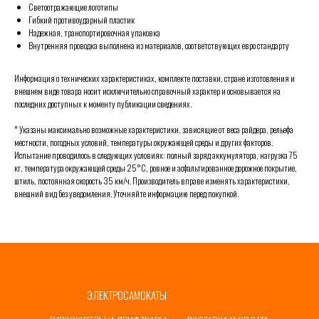
Светоотражающие логотипы
Гибкий противоударный пластик
Надежная, транспортировочная упаковка
Внутренняя проводка выполнена из материалов, соответствующих евро стандарту
Информация о технических характеристиках, комплекте поставки, стране изготовления и
внешнем виде товара носит исключительно справочный характер и основывается на
последних доступных к моменту публикации сведениях.
* Указаны максимально возможные характеристики, зависящие от веса райдера, рельефа
местности, погодных условий, температуры окружающей среды и других факторов.
Испытание проводилось в следующих условиях: полный заряд аккумулятора, нагрузка 75
кг, температура окружающей среды 25°C, ровное и асфальтированное дорожное покрытие,
штиль, постоянная скорость 35 км/ч. Производитель вправе изменять характеристики,
внешний вид без уведомления. Уточняйте информацию перед покупкой.
ЭЛЕКТРОСАМОКАТЫ
ГЛАВНАЯ