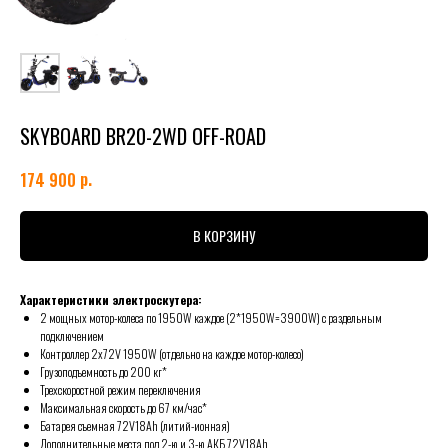
SKYBOARD BR20-2WD OFF-ROAD
р.
174 900
В КОРЗИНУ
Характеристики электроскутера:
2 мощных мотор-колеса по 1950W каждое (2*1950W=3900W) с раздельным
подключением
Контроллер 2x72V 1950W (отдельно на каждое мотор-колесо)
Грузоподъемность до 200 кг*
Трехскоростной режим переключения
Максимальная скорость до 67 км/час*
Батарея съемная 72V18Ah (литий-ионная)
Дополнительные места под 2-ю и 3-ю АКБ 72V18Ah