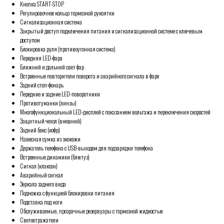
Кнопка START-STOP
Регулировочное кольцо тормозной рукоятки
Сигнализационная система
Закрытый доступ подключения питания и сигнализационной системе с ключевым
доступом
Блокировка руля (противоугонная система)
Передняя LED-фара
Ближний и дальний свет фар
Встроенные повторители поворота и аварийного сигнала в фаре
Задний стоп-фонарь
Передние и задние LED-поворотники
Противотуманки (линзы)
Многофункциональный LED-дисплей с показанием вольтажа и переключения скоростей
Защитный чехол (внешний)
Задний бокс (кофр)
Навесная сумка из экокожи
Держатель телефона с USB-выходом для подзарядки телефона
Встроенные динамики (блютуз)
Сигнал (клаксон)
Аварийный сигнал
Зеркала заднего вида
Подножка с функцией блокировки питания
Подставка под ноги
Обслуживаемые, прозрачные резервуары с тормозной жидкостью
Светоотражатели