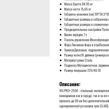
Масса брутто 84,95 кг
Масса нетто 75,65 кг
Габариты упаковки (см) 191*36,5*8
Габаритные размеры в собранном 
Габаритные размеры в сложенном с
Предварительные настройки Поло
Время зарядки 7 ч
Панель управления Многофункцио
Фара Линзовая фара и стробоско
ТормозаДисковые, гидравлические
Размер колес10 дюймов (универса
Материал рамы Сталь
Подвеска Мотоциклетная, пружинн
Размер покрышек 225/40-10
Описание:
WS-PRO+ 2500 - стильный, маневренн
помощником как в городе, так и за его
проехать до 60 км без дополнительно
одновременной установки трех (!) АКБ,