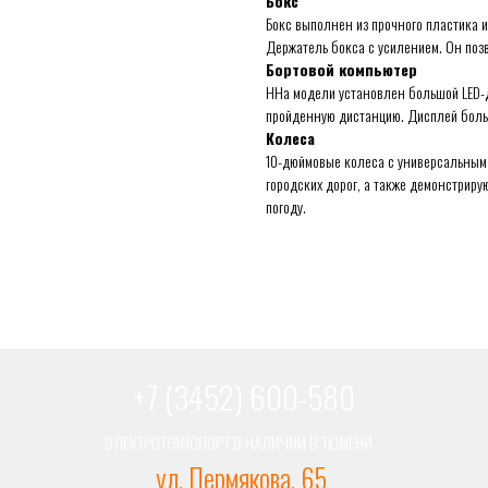
Бокс
Бокс выполнен из прочного пластика
Держатель бокса с усилением. Он позв
Бортовой компьютер
ННа модели установлен большой LED-д
пройденную дистанцию. Дисплей боль
Колеса
10-дюймовые колеса с универсальным
городских дорог, а также демонстриру
погоду.
+7 (3452) 600-580
ЭЛЕКТРОТРАНСПОРТ В НАЛИЧИИ В ТЮМЕНИ
ул. Пермякова, 65