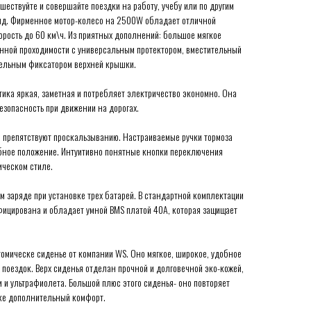
ествуйте и совершайте поездки на работу, учебу или по другим
ряд. Фирменное мотор-колесо на 2500W обладает отличной
корость до 60 км\ч. Из приятных дополнений: большое мягкое
нной проходимости с универсальным протектором, вместительный
тельным фиксатором верхней крышки.
тика яркая, заметная и потребляет электричество экономно. Она
езопасность при движении на дорогах.
и препятствуют проскальзыванию. Настраиваемые ручки тормоза
обное положение. Интуитивно понятные кнопки переключения
ическом стиле.
ом заряде при установке трех батарей. В стандартной комплектации
ифицирована и обладает умной BMS платой 40A, которая защищает
томическе сиденье от компании WS. Оно мягкое, широкое, удобное
поездок. Верх сиденья отделан прочной и долговечной эко-кожей,
и и ультрафиолета. Большой плюс этого сиденья- оно повторяет
дке дополнительный комфорт.