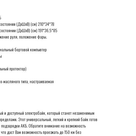
5
состоянии (ДxШxВ) (см) 210*34*78
остоянии (ДхШхВ) (см) 191*36,5*85
жение руля, положение фары.
нальный бортовой компьютер
пы
льный протектор)
о-масляного типа, настраиваемая
ый и доступный электробайк, который станет незаменимым
 пределами. Этот универсальный, легкий и крепкий байк готов
й подзарядки АКБ. Обратите внимание на возможность
 что даст Вам возможность проезжать до 150 км без