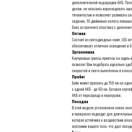
дополнительной подзарядки АКБ. Путеш
делам, не опасаясь израсходовать за
тяговитостью и позволяет развивать с
сидение, 10-дюймовые колеса повыше
бокс из прочного пластика с дополни
Оптика
Состоит из светодиодных ламп. LED-оп
обеспечивает отличное освещение и б
Эргономика
Каучуковые грипсы приятны на ощупь 
позволят Вам подобрать идеально уд
скоростей и света выполнены в класс
Пробег
Байк может проехать до 150 км на одн
с одной АКБ - до 60 км. Батарея серт
АКБ от перезаряда и перегрузки.
Посадка
В этой моделе установлено новое ана
и прекрасно подходит для длительных 
которая устойчива к воздействию влаг
анатомию вашего тела, что дает поез