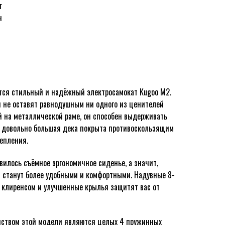
г
ч
ся стильный и надёжный электросамокат Kugoo M2.
и не оставят равнодушным ни одного из ценителей
й на металлической раме, он способен выдерживать
 а довольно большая дека покрыта противоскользящим
епления.
вилось съёмное эргономичное сиденье, а значит,
 станут более удобными и комфортными. Надувные 8-
 клиренсом и улучшенные крылья защитят вас от
нством этой модели являются целых 4 пружинных