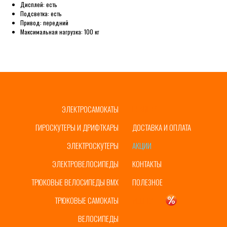
Дисплей: есть
Подсветка: есть
Привод: передний
Максимальная нагрузка: 100 кг
ЭЛЕКТРОСАМОКАТЫ
ГЛАВНАЯ
ГИРОСКУТЕРЫ И ДРИФТКАРЫ
ДОСТАВКА И ОПЛАТА
ЭЛЕКТРОСКУТЕРЫ
АКЦИИ
ЭЛЕКТРОВЕЛОСИПЕДЫ
КОНТАКТЫ
ТРЮКОВЫЕ ВЕЛОСИПЕДЫ BMX
ПОЛЕЗНОЕ
ТРЮКОВЫЕ САМОКАТЫ
УЦЕНКА
ВЕЛОСИПЕДЫ