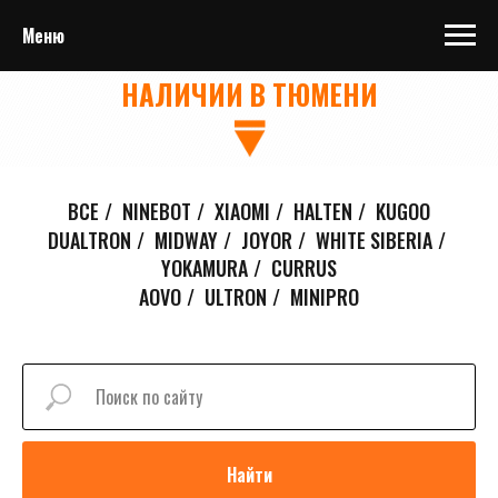
Меню
ЭЛЕКТРОСАМОКАТЫ GT В
НАЛИЧИИ В ТЮМЕНИ
ВСЕ
/
NINEBOT
/
XIAOMI
/
HALTEN
/
KUGOO
DUALTRON
/
MIDWAY
/
JOYOR
/
WHITE SIBERIA
/
YOKAMURA
/
CURRUS
AOVO
/
ULTRON
/
MINIPRO
Найти