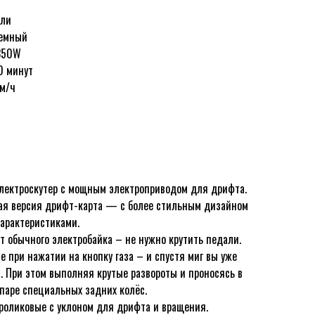
али
ъемный
350W
0 минут
км/ч
лектроскутер с мощным электроприводом для дрифта.
ная версия дрифт-карта — с более стильным дизайном
арактеристиками.
т обычного электробайка – не нужно крутить педали.
 при нажатии на кнопку газа – и спустя миг вы уже
ч. При этом выполняя крутые развороты и проносясь в
паре специальных задних колёс.
 роликовые с уклоном для дрифта и вращения.