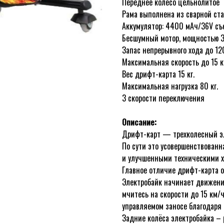
Переднее колесо цельнолитое
Рама выполнена из сварной ст
Аккумулятор: 4400 мАч/36V с
Бесшумный мотор, мощностью 
Запас непрерывного хода до 12
Максимальная скорость до 15 
Вес дрифт-карта 15 кг.
Максимальная нагрузка 80 кг.
3 скорости переключения
Описание:
Дрифт-карт — трехколесный э
По сути это усовершенствован
и улучшенными техническими х
Главное отличие дрифт-карта о
Электробайк начинает движение
мчитесь на скорости до 15 км/
управляемом заносе благодаря 
Задние колёса электробайка –