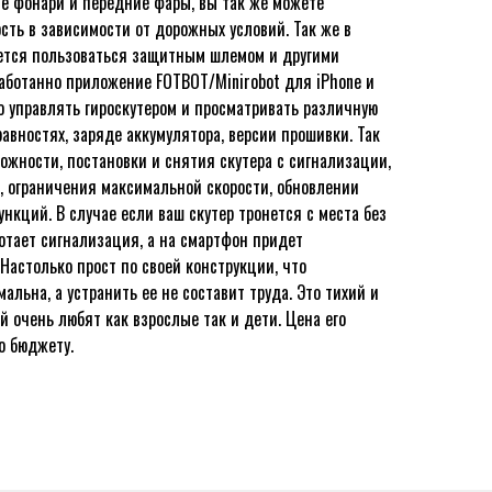
е фонари и передние фары, вы так же можете
сть в зависимости от дорожных условий. Так же в
ется пользоваться защитным шлемом и другими
аботанно приложение FOTBOT/Minirobot для iPhone и
 управлять гироскутером и просматривать различную
авностях, заряде аккумулятора, версии прошивки. Так
жности, постановки и снятия скутера с сигнализации,
 ограничения максимальной скорости, обновлении
нкций. В случае если ваш скутер тронется с места без
отает сигнализация, а на смартфон придет
Настолько прост по своей конструкции, что
льна, а устранить ее не составит труда. Это тихий и
й очень любят как взрослые так и дети. Цена его
о бюджету.