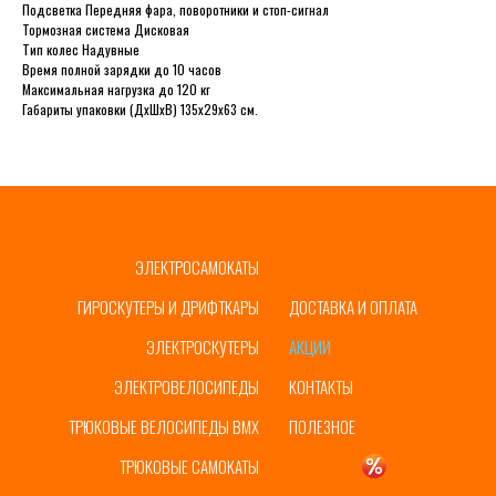
Подсветка Передняя фара, поворотники и стоп-сигнал
Тормозная система Дисковая
Тип колес Надувные
Время полной зарядки до 10 часов
Максимальная нагрузка до 120 кг
Габариты упаковки (ДxШxВ) 135x29x63 см.
ЭЛЕКТРОСАМОКАТЫ
ГЛАВНАЯ
ГИРОСКУТЕРЫ И ДРИФТКАРЫ
ДОСТАВКА И ОПЛАТА
ЭЛЕКТРОСКУТЕРЫ
АКЦИИ
ЭЛЕКТРОВЕЛОСИПЕДЫ
КОНТАКТЫ
ТРЮКОВЫЕ ВЕЛОСИПЕДЫ BMX
ПОЛЕЗНОЕ
ТРЮКОВЫЕ САМОКАТЫ
УЦЕНКА