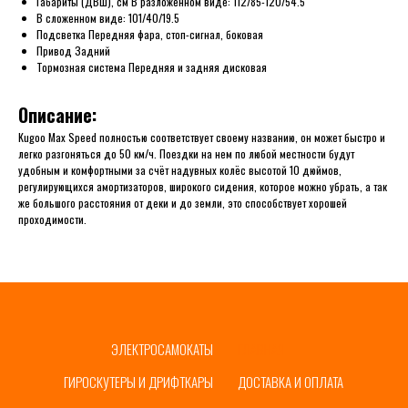
Габариты (ДВШ), см В разложенном виде: 112/85-120/54.5
В сложенном виде: 101/40/19.5
Подсветка Передняя фара, стоп-сигнал, боковая
Привод Задний
Тормозная система Передняя и задняя дисковая
Описание:
Kugoo Max Speed полностью соответствует своему названию, он может быстро и
легко разгоняться до 50 км/ч. Поездки на нем по любой местности будут
удобным и комфортными за счёт надувных колёс высотой 10 дюймов,
регулирующихся амортизаторов, широкого сидения, которое можно убрать, а так
же большого расстояния от деки и до земли, это способствует хорошей
проходимости.
ЭЛЕКТРОСАМОКАТЫ
ГЛАВНАЯ
ГИРОСКУТЕРЫ И ДРИФТКАРЫ
ДОСТАВКА И ОПЛАТА