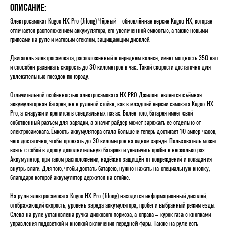
Описание:
Электросамокат Kugoo HX Pro (Jilong) Чёрный – обновлённая версия Kugoo HX, которая
отличается расположением аккумулятора, его увеличенной ёмкостью, а также новыми
грипсами на руле и матовым стеклом, защищающим дисплей.
Двигатель электросамоката, расположенный в переднем колесе, имеет мощность 350 ватт
и способен развивать скорость до 30 километров в час. Такой скорости достаточно для
увлекательных поездок по городу.
Отличительной особенностью электросамоката HX PRO Джилонг является съёмная
аккумуляторная батарея, не в рулевой стойке, как в младшей версии самоката Kugoo HX
Pro, а снаружи и крепится в специальных пазах. Более того, батарея имеет свой
собственный разъём для зарядки, а значит райдер может заряжать её отдельно от
электросамоката. Ёмкость аккумулятора стала больше и теперь достигает 10 ампер-часов,
чего достаточно, чтобы проехать до 30 километров на одном заряде. Пользователь может
взять с собой в дорогу дополнительную батарею и увеличить пробег в несколько раз.
Аккумулятор, при таком расположении, надёжно защищён от повреждений и попадания
внутрь влаги. Для того, чтобы достать батарею, нужно нажать на специальную кнопку,
благодаря которой аккумулятор держится на стойке.
На руле электросамоката Kugoo HX Pro (Jilong) находится информационный дисплей,
отображающий скорость, уровень заряда аккумулятора, пробег и выбранный режим езды.
Слева на руле установлена ручка дискового тормоза, а справа – курок газа с кнопками
управления подсветкой и кнопкой включения передней фары. Также на руле есть