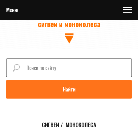
Меню
сигвеи и моноколеса
Найти
СИГВЕИ
/
МОНОКОЛЕСА