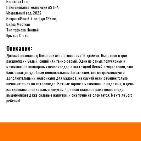
Багажник Есть
Наименование коллекции ASTRA
Модельный год 2022
Возраст/Рост6-7 лет (до 125 см)
Вилка Жёсткая
Тип тормоза Ножной
Крылья Сталь
Описание:
Детский велосипед Novatrack Astra с колесами 18 дюймов. Выполнен в трех
расцветках - белый, синий или темно-серый. Один из самых популярных и
максимально комфортных велосипедов в коллекции! Легкий в управлении, этот
байк оснащен удобным вместительным багажником, светоотражателями и
дополнительными колесиками для баланса, на случай если ребенок только
начал кататься на велосипеде. Ножные тормоза максимально надежны, а цепь
изолирована специальным кожухом. Прочная стальная рама велосипеда
выдерживает даже сильные нагрузки, и она точно не сломается. Мечта любого
ребенка!