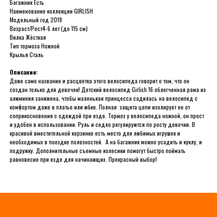
Багажник Есть
Наименование коллекции GIRLISH
Модельный год 2019
Возраст/Рост4-6 лет (до 115 см)
Вилка Жёсткая
Тип тормоза Ножной
Крылья Сталь
Описание:
Даже само название и расцветка этого велосипеда говорит о том, что он
создан только для девочек! Детский велосипед Girlish 16 облегченная рама из
алюминия занижена, чтобы маленькая принцесса садилась на велосипед с
комфортом даже в платье или юбке. Полная защита цепи изолирует ее от
соприкосновения с одеждой при езде. Тормоз у велосипеда ножной, он прост
и удобен в использовании. Руль и седло регулируются по росту девочки. В
красивой вместительной корзинке есть место для любимых игрушек и
необходимых в поездке полезностей. А на багажник можно усадить и куклу, и
подружку. Дополнительные съемные колесики помогут быстро поймать
равновесие при езде для начинающих. Прекрасный выбор!