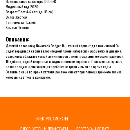
Наименование коллекции DODGER
Модельный год 2020
Возраст/Рост 4-6 лет (до 115 см)
Вилка Жёсткая
Тип тормоза Ножной
Крылья Пластик
Описание:
Детский велосипед Novatrack Dodger 16 - лучший вариант для мальчишки! Он
будет гордиться своим велосипедом! Кроме интересной расцветки и дизайна,
велосипед обладает легкой алюминиевой рамой, мощными колесами размером
16 дюймов, одной скоростью и задним ножным тормозом. Пластиковые крылья,
полная защита цепи защищают ребенка от грязи и пыли во время езды.
Заявить о себе во время катания ребенок сможет при помощи громкого звонка,
который идет уже в комплекте.
ЭЛЕКТРОСАМОКАТЫ
ГЛАВНАЯ
ГИРОСКУТЕРЫ И ДРИФТКАРЫ
ДОСТАВКА И ОПЛАТА