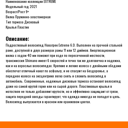
Наименование коллекции EXTREME
Модельный год 2021
Возраст/Рост 9+
Вилка Пружинно-эластомерная
Тип тормоза Дисковый
Крылья Пластик
Описание:
Подростковый велосипед Новатрек Extreme 6.D. Выполнен на прочной стальной
раме, доступной в двух размерах рамы 11 или 12 дюймов. Амортизационная
вилка с ходом 40 мм поможет при езде по пересеченной местности,
трансмиссия Shimano имеет 6 скоростей и точно так же долговечна и надежна,
как и на взрослых велосипедах. Крепкие и легкие колеса с двойными ободами
обеспечат отличный накат по асфальту, и не спасуют на бездорожье, а
переднее колесо на эксцентрике легко снять и сложить велосипед в
автомобиль. Современные, надежные дисковые тормоза остановят велосипед
даже на самой крутой горке или на сырой дороге. Пластиковые крылья в
мотостиле не только добавляют крутости, но и эффективно защищают от грязи,
защита передней звезды гарантирует, что одежда никогда не попадет в цепь.
Велосипед выпускается в красном или оранжевом цветах.