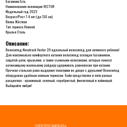
Багажник Есть
Наименование коллекции VECTOR
Модельный год 2022
Возраст/Рост 7-9 лет (до 130 см)
Вилка Жёсткая
Тип тормоза Ножной
Крылья Сталь
Описание:
Велосипед Novatrack Vector 20 идеальный велосипед для активного ребенка!
Для максимально комфортного катания велосипед оснащен багажником,
защитой цепи, крыльями, а также съемными колесиками, которые помогут
начинающему маленькому райдеру удерживать равновесие при катании.
Прочная стальная рама выдержит покатушки во дворе с друзьями! Велосипед
оборудован удобным ножным тормозом. Байк представлен в пяти разных
расцветках - оранжевый, зеленый, серебристый, фиолетовый и лаймовый.
Выбирайте любую!
ЭЛЕКТРОСАМОКАТЫ
ГЛАВНАЯ