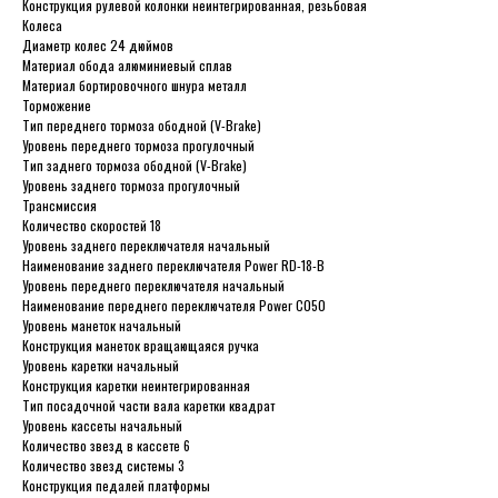
Конструкция рулевой колонки неинтегрированная, резьбовая
Колеса
Диаметр колес 24 дюймов
Материал обода алюминиевый сплав
Материал бортировочного шнура металл
Торможение
Тип переднего тормоза ободной (V-Brake)
Уровень переднего тормоза прогулочный
Тип заднего тормоза ободной (V-Brake)
Уровень заднего тормоза прогулочный
Трансмиссия
Количество скоростей 18
Уровень заднего переключателя начальный
Наименование заднего переключателя Power RD-18-B
Уровень переднего переключателя начальный
Наименование переднего переключателя Power C050
Уровень манеток начальный
Конструкция манеток вращающаяся ручка
Уровень каретки начальный
Конструкция каретки неинтегрированная
Тип посадочной части вала каретки квадрат
Уровень кассеты начальный
Количество звезд в кассете 6
Количество звезд системы 3
Конструкция педалей платформы