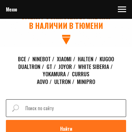
Меню
ЭЛЕКТРОСАМОКАТЫ MIDWAY
В НАЛИЧИИ В ТЮМЕНИ
ВСЕ
/
NINEBOT
/
XIAOMI
/
HALTEN
/
KUGOO
DUALTRON
/
GT
/
JOYOR
/
WHITE SIBERIA
/
YOKAMURA
/
CURRUS
AOVO
/
ULTRON
/
MINIPRO
Найти